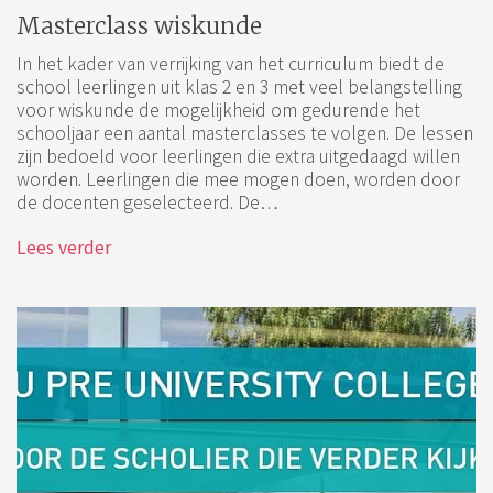
Masterclass wiskunde
In het kader van verrijking van het curriculum biedt de
school leerlingen uit klas 2 en 3 met veel belangstelling
voor wiskunde de mogelijkheid om gedurende het
schooljaar een aantal masterclasses te volgen. De lessen
zijn bedoeld voor leerlingen die extra uitgedaagd willen
worden. Leerlingen die mee mogen doen, worden door
de docenten geselecteerd. De…
Lees verder