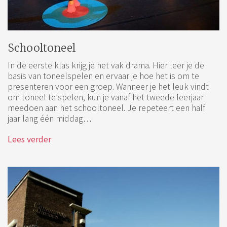
Schooltoneel
In de eerste klas krijg je het vak drama. Hier leer je de
basis van toneelspelen en ervaar je hoe het is om te
presenteren voor een groep. Wanneer je het leuk vindt
om toneel te spelen, kun je vanaf het tweede leerjaar
meedoen aan het schooltoneel. Je repeteert een half
jaar lang één middag…
Lees verder