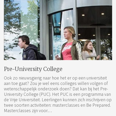
Pre-University College
Ook zo nieuwsgierig naar hoe het er op een universiteit
aan toe gaat? Zou je wel eens colleges willen volgen of
wetenschappelijk onderzoek doen? Dat kan bij het Pre-
University College (PUC). Het PUC is een programma van
de Vrije Universiteit. Leerlingen kunnen zich inschrijven op
twee soorten activiteiten: masterclasses en Be Prepared.
Masterclasses zijn voor…