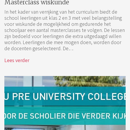
Masterclass wiskunde
In het kader van verrijking van het curriculum biedt de
school leerlingen uit klas 2 en 3 met veel belangstelling
voor wiskunde de mogelijkheid om gedurende het
schooljaar een aantal masterclasses te volgen. De lessen
zijn bedoeld voor leerlingen die extra uitgedaagd willen
worden. Leerlingen die mee mogen doen, worden door
de docenten geselecteerd. De…
Lees verder