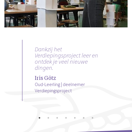
Dankzij het
Verdiepingsproject leer en
ontdek je veel nieuwe
dingen.
Iris Götz
Oud-Leerling | deelnemer
Verdiepingsproject