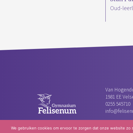
Oud-leerl
Van Hogendo
1981 EE Velse
0255 545710
info@felisen
We gebruiken cookies om ervoor te zorgen dat onze website zo so
© 2026 Gymnasium Felisenum |
Privacyverklaring