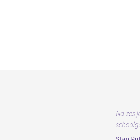
Na zes j
schoolg
Stan P