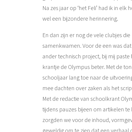
Na zes jaar op ‘het Feli’ had ik in e
wel een bijzondere herinnering.
En dan zijn er nog de vele clubjes die
samenkwamen. Voor de een was dat h
ander technisch project, bij mij paste
krantje de Olympus beter. Met de to
schooljaar lang toe naar de uitvoerin
mee dachten over zaken als het script
Met de redactie van schoolkrant O
tijdens pauzes bijeen om artikelen te
zorgden we voor de inhoud, vormgevin
geweldig om te zien dat een verhaal d