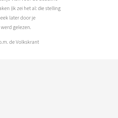
en (ik zei het al: die stelling
ek later door je
 werd gelezen.
 o.m. de Volkskrant