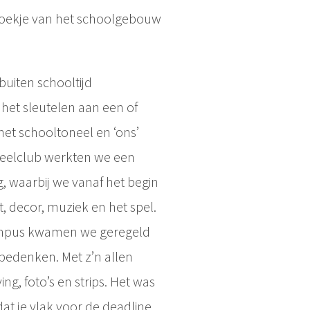
lk hoekje van het schoolgebouw
 buiten schooltijd
et sleutelen aan een of
 het schooltoneel en ‘ons’
neelclub werkten we een
g, waarbij we vanaf het begin
, decor, muziek en het spel.
lympus kwamen we geregeld
 bedenken. Met z’n allen
g, foto’s en strips. Het was
at je vlak voor de deadline