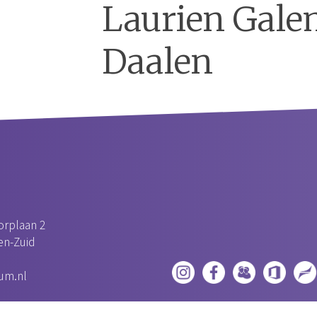
Laurien Gale
Daalen
rplaan 2
n-Zuid‎
um.nl