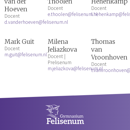
van der
Thoolen
Hehenkamp
Docent
Docent
Hoeven
e.thoolen@felisenum.nl
l.hehenkamp@feli
Docent
d.vanderhoeven@felisenum.nl
Mark Guit
Milena
Thomas
Docent
Jeliazkova
van
m.guit@felisenum.nl
Docent |
Vroonhoven
Prelisenum
Docent
m.jeliazkova@felisenum.nl
t.vanvroonhoven@