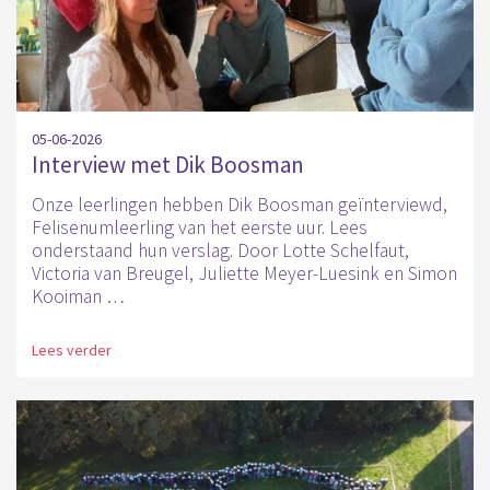
05-06-2026
Interview met Dik Boosman
Onze leerlingen hebben Dik Boosman geïnterviewd,
Felisenumleerling van het eerste uur. Lees
onderstaand hun verslag. Door Lotte Schelfaut,
Victoria van Breugel, Juliette Meyer-Luesink en Simon
Kooiman …
Lees verder