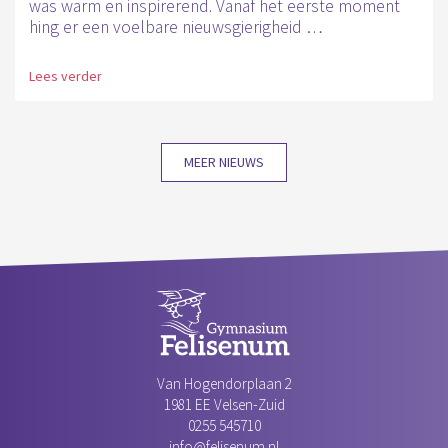
was warm en inspirerend. Vanaf het eerste moment
hing er een voelbare nieuwsgierigheid …
Lees verder
MEER NIEUWS
Van Hogendorplaan 2
1981 EE Velsen-Zuid‎
0255 545710
info@felisenum.nl