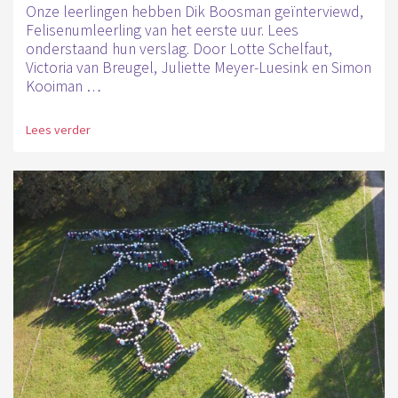
Onze leerlingen hebben Dik Boosman geïnterviewd,
Felisenumleerling van het eerste uur. Lees
onderstaand hun verslag. Door Lotte Schelfaut,
Victoria van Breugel, Juliette Meyer-Luesink en Simon
Kooiman …
Lees verder