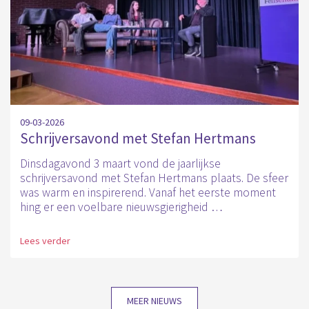
09-03-2026
Schrijversavond met Stefan Hertmans
Dinsdagavond 3 maart vond de jaarlijkse
schrijversavond met Stefan Hertmans plaats. De sfeer
was warm en inspirerend. Vanaf het eerste moment
hing er een voelbare nieuwsgierigheid …
Lees verder
MEER NIEUWS