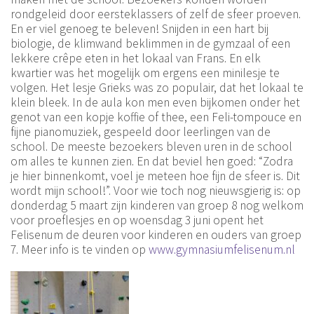
rondgeleid door eersteklassers of zelf de sfeer proeven.
En er viel genoeg te beleven! Snijden in een hart bij
biologie, de klimwand beklimmen in de gymzaal of een
lekkere crêpe eten in het lokaal van Frans. En elk
kwartier was het mogelijk om ergens een minilesje te
volgen. Het lesje Grieks was zo populair, dat het lokaal te
klein bleek. In de aula kon men even bijkomen onder het
genot van een kopje koffie of thee, een Feli-tompouce en
fijne pianomuziek, gespeeld door leerlingen van de
school. De meeste bezoekers bleven uren in de school
om alles te kunnen zien. En dat beviel hen goed: “Zodra
je hier binnenkomt, voel je meteen hoe fijn de sfeer is. Dit
wordt mijn school!”. Voor wie toch nog nieuwsgierig is: op
donderdag 5 maart zijn kinderen van groep 8 nog welkom
voor proeflesjes en op woensdag 3 juni opent het
Felisenum de deuren voor kinderen en ouders van groep
7. Meer info is te vinden op
www.gymnasiumfelisenum.nl