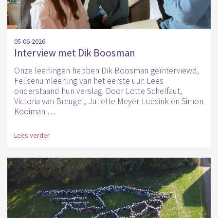
05-06-2026
Interview met Dik Boosman
Onze leerlingen hebben Dik Boosman geïnterviewd,
Felisenumleerling van het eerste uur. Lees
onderstaand hun verslag. Door Lotte Schelfaut,
Victoria van Breugel, Juliette Meyer-Luesink en Simon
Kooiman …
Lees verder