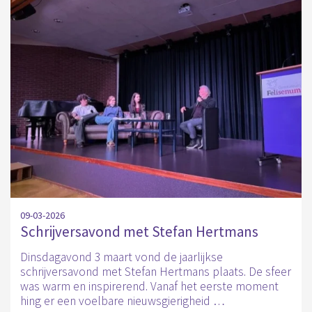
09-03-2026
Schrijversavond met Stefan Hertmans
Dinsdagavond 3 maart vond de jaarlijkse
schrijversavond met Stefan Hertmans plaats. De sfeer
was warm en inspirerend. Vanaf het eerste moment
hing er een voelbare nieuwsgierigheid …