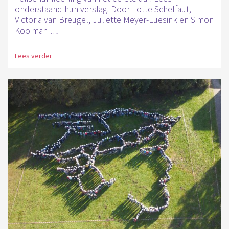
onderstaand hun verslag. Door Lotte Schelfaut,
Victoria van Breugel, Juliette Meyer-Luesink en Simon
Kooiman …
Lees verder