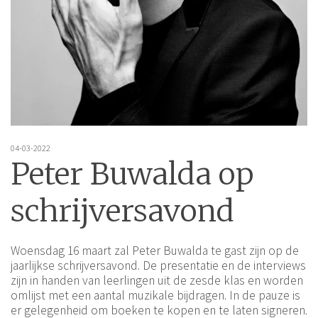
04-03-2022
Peter Buwalda op
schrijversavond
Woensdag 16 maart zal Peter Buwalda te gast zijn op de
jaarlijkse schrijversavond. De presentatie en de interviews
zijn in handen van leerlingen uit de zesde klas en worden
omlijst met een aantal muzikale bijdragen. In de pauze is
er gelegenheid om boeken te kopen en te laten signeren.