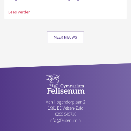
Lees verder
MEER NIEUWS
Van Hogendorplaan 2
1981 EE Velsen-Zuid‎
0255 545710
info@felisenum.nl