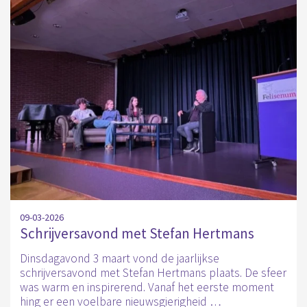
09-03-2026
Schrijversavond met Stefan Hertmans
Dinsdagavond 3 maart vond de jaarlijkse
schrijversavond met Stefan Hertmans plaats. De sfeer
was warm en inspirerend. Vanaf het eerste moment
hing er een voelbare nieuwsgierigheid …