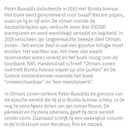
Peter Buwalda debuteerde in 2010 met Bonita Avenue.
Het boek werd genomineerd voor twaalf literaire prijzen,
waarvan hij er vijf won. De roman voerde de
bestsellerlijsten aan, verkocht meer dan 350.000
exemplaren en werd wereldwijd vertaald en bejubeld. In
2019 verscheen zijn langverwachte tweede deel Otmars
zonen – het eerste deel in wat een grootse trilogie moet
worden. Het wachten was het meer dan waard:
recensenten waren lovend en het boek vloog over de
toonbank. NRC Handelsblad schreef: “Otmars zonen
overtreft Bonita Avenue vrijwel op alle punten” en De
Groene Amsterdammer noemde het boek
“onweerstaanbaar” en “een meesterwerk”.
In Otmars zonen verkent Peter Buwalda de grenzen van
de epische wereld die hij al in Bonita Avenue schiep. In de
nog te verschijnen delen van zijn roman fleuve, De
jaknikker en Hysteria siberiana, geeft hij deze wereld
verder vorm. Daarnaast schrijft hij een wekelijkse column
in de Volkskrant over literatuur, film en muziek.