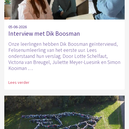
05-06-2026
Interview met Dik Boosman
Onze leerlingen hebben Dik Boosman geïnterviewd,
Felisenumleerling van het eerste uur. Lees
onderstaand hun verslag. Door Lotte Schelfaut,
Victoria van Breugel, Juliette Meyer-Luesink en Simon
Kooiman …
Lees verder